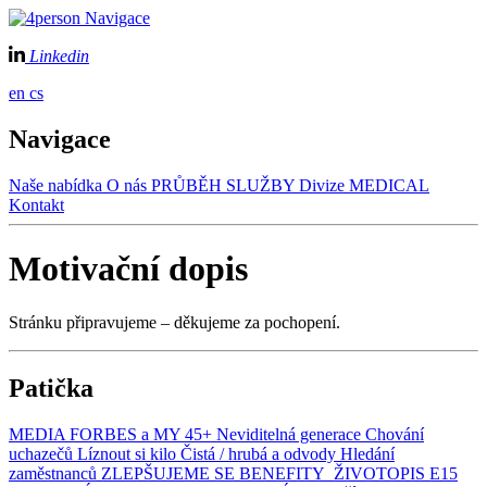
Navigace
Linkedin
en
cs
Navigace
Naše nabídka
O nás
PRŮBĚH SLUŽBY
Divize MEDICAL
Kontakt
Motivační dopis
Stránku připravujeme – děkujeme za pochopení.
Patička
MEDIA
FORBES a MY
45+ Neviditelná generace
Chování
uchazečů
Líznout si kilo
Čistá / hrubá a odvody
Hledání
zaměstnanců
ZLEPŠUJEME SE
BENEFITY
ŽIVOTOPIS
E15