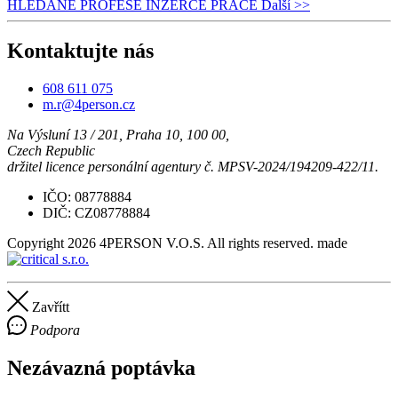
HLEDANÉ PROFESE
INZERCE PRÁCE
Další
>>
Kontaktujte nás
608 611 075
m.r@4person.cz
Na Výsluní 13 / 201, Praha 10, 100 00,
Czech Republic
držitel licence personální agentury č. MPSV-2024/194209-422/11.
IČO: 08778884
DIČ: CZ08778884
Copyright 2026 4PERSON V.O.S. All rights reserved.
made
Zavřítt
Podpora
Nezávazná poptávka