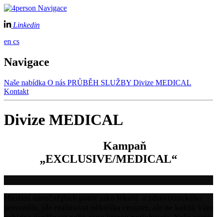
Navigace
Linkedin
en
cs
Navigace
Naše nabídka
O nás
PRŮBĚH SLUŽBY
Divize MEDICAL
Kontakt
Divize MEDICAL
Kampaň
„EXCLUSIVE/MEDICAL“
Hledání náročnějších pozic jako lékařů a zdravotnického
personálu, jde realizovat několika cestami, ale ne každá Vám