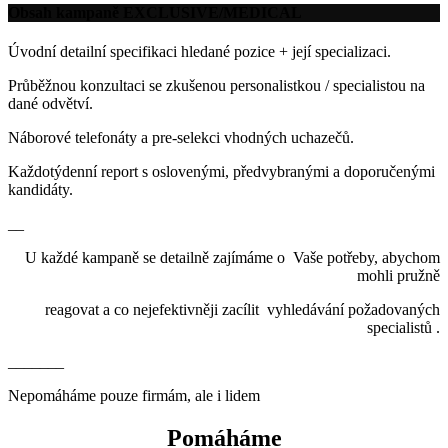
Obsah kampaně EXCLUSIVE/MEDICAL
Úvodní detailní specifikaci hledané pozice + její specializaci.
Průběžnou konzultaci se zkušenou personalistkou / specialistou na
dané odvětví.
Náborové telefonáty a pre-selekci vhodných uchazečů.
Každotýdenní report s oslovenými, předvybranými a doporučenými
kandidáty.
__
U každé kampaně se detailně zajímáme o Vaše potřeby, abychom
mohli pružně
reagovat a co nejefektivněji zacílit vyhledávání požadovaných
specialistů .
_______
Nepomáháme pouze firmám, ale i lidem
Pomáháme