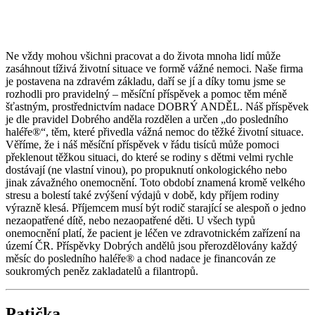
Ne vždy mohou všichni pracovat a do života mnoha lidí může
zasáhnout tíživá životní situace ve formě vážné nemoci. Naše firma
je postavena na zdravém základu, daří se jí a díky tomu jsme se
rozhodli pro pravidelný – měsíční příspěvek a pomoc těm méně
šťastným, prostřednictvím nadace DOBRÝ ANDĚL. Náš příspěvek
je dle pravidel Dobrého anděla rozdělen a určen „do posledního
haléře®“, těm, které přivedla vážná nemoc do těžké životní situace.
Věříme, že i náš měsíční příspěvek v řádu tisíců může pomoci
překlenout těžkou situaci, do které se rodiny s dětmi velmi rychle
dostávají (ne vlastní vinou), po propuknutí onkologického nebo
jinak závažného onemocnění. Toto období znamená kromě velkého
stresu a bolestí také zvýšení výdajů v době, kdy příjem rodiny
výrazně klesá. Příjemcem musí být rodič starající se alespoň o jedno
nezaopatřené dítě, nebo nezaopatřené děti. U všech typů
onemocnění platí, že pacient je léčen ve zdravotnickém zařízení na
území ČR. Příspěvky Dobrých andělů jsou přerozdělovány každý
měsíc do posledního haléře® a chod nadace je financován ze
soukromých peněz zakladatelů a filantropů.
Patička