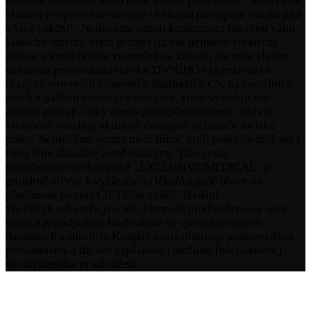
nabídne úspěšnost nebo cenu kterou potřebujete. Naše cesta
hledání je oproti zavedeným / běžným postupům trochu jiná
a více „akční“. Nedáváme oproti konkurenci takovou váhu
klasické inzerci, která je dnes již tou nejméně efektivní
cestou u které čekáte víceméně na zázrak, ale naše služby
nabízíme prostřednictvím AKTIVNÍHO vyhledávání v
různých externích i interních databázích CV, na sociálních
sítích a dalších vhodných zdrojích, které vyžadují náš
aktivní přístup. Díky těmto postupům můžeme oslovit
víceméně všechny aktuálně dostupné uchazeče na trhu
práce. Nehledáme pouze mezi lidmi, kteří práci hledají, ale i
mezi těmi aktuálně zaměstnanými. Tato cesta
prostřednictvím kampaně „
EXCLUSIVE/MEDICAL“
je
primárně určena k vyhledávání lékařů napříč obory a s
působností po celé ČR. Délka trvání / hledání
vhodných
uchazečů je u této kampaně prodloužena na osm
týdnů a je podpořena hledáváním ve specializovaných
databázích a zdrojích. Kampaň navíc obsahuje podporu dvou
personalistek a dle své úspěšnosti i možnost (bezplatného)
dvoutýdenního prodloužení.