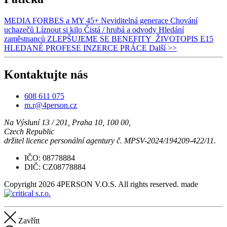
MEDIA
FORBES a MY
45+ Neviditelná generace
Chování
uchazečů
Líznout si kilo
Čistá / hrubá a odvody
Hledání
zaměstnanců
ZLEPŠUJEME SE
BENEFITY
ŽIVOTOPIS
E15
HLEDANÉ PROFESE
INZERCE PRÁCE
Další
>>
Kontaktujte nás
608 611 075
m.r@4person.cz
Na Výsluní 13 / 201, Praha 10, 100 00,
Czech Republic
držitel licence personální agentury č. MPSV-2024/194209-422/11.
IČO: 08778884
DIČ: CZ08778884
Copyright 2026 4PERSON V.O.S. All rights reserved.
made
Zavřítt